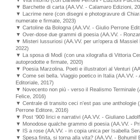
▼ Vita intorno (con Daniele Ferroni - Edizioni Pulcin
▼ Barchette di carta (
AA.VV. - Calamaro Edizioni, 2
▼ Lacrime nere (con disegni e photogravure di Chiar
numerate e firmate, 2023)
▼ Cartoline da Bologna (
AA.VV. - Giulio Perrone Edit
▼ Over-dose due grammi di poesia (
AA.VV. -
Ronzan
▼ Misteri lussuriosi (AA.VV. per un'opera di Massiel 
2022)
▼ La sposa di Modì (con una xilografia di Vittoria Ce
autoprodotte e firmate, 2020)
▼ Poesia Marzolina. Poeti e illustratori al Venturi (A
▼ Come sei bella. Viaggio poetico in Italia (AA.VV. -
Editoriale, 2017)
▼ Novecento non più - verso il Realismo Terminale (
Felice, 2016)
▼ Centrale di transito ceci n’est pas une anthologie (
Perrone Editore, 2016)
▼ Post ‘900 lirici e narrativi (AA.VV. - Giuliano Ladol
▼ Monodose qualche grammo di poesia (
AA.VV. -
Pr
▼ IS a rose (AA.VV. - in copia unica per Isabella Ser
▼ Spesa finita, si torna alla vita? (AA.VV. - Bohumil 