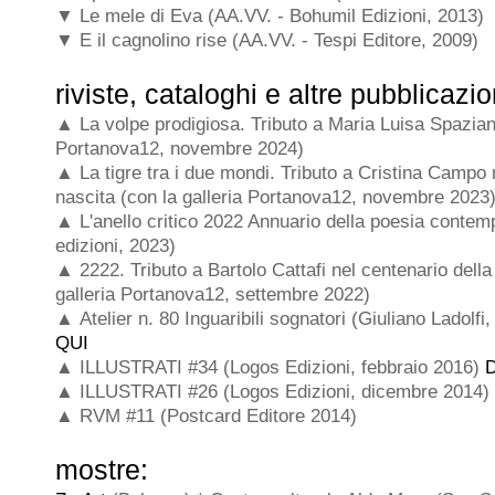
▼ Le mele di Eva (AA.VV. - Bohumil Edizioni, 2013)
▼ E il cagnolino rise (AA.VV. - Tespi Editore, 2009)
riviste, cataloghi e altre pubblicazio
▲
La volpe prodigiosa.
Tributo a Maria Luisa Spaziani
Portanova12, novembre 2024)
▲
La tigre tra i due mondi.
Tributo a Cristina Campo 
nascita (con la galleria Portanova12, novembre 2023
▲
L'anello critico 2022 Annuario della poesia conte
edizioni, 2023)
▲
2222.
Tributo a Bartolo Cattafi nel centenario della
galleria Portanova12, settembre 2022)
▲
Atelier
n. 80 Inguaribili sognatori (Giuliano Ladolf
QUI
▲
ILLUSTRATI #34 (Logos Edizioni, febbraio 2016)
▲
ILLUSTRATI #26 (Logos Edizioni, dicembre 2014)
▲
RVM #11 (Postcard Editore 2014)
mostre: