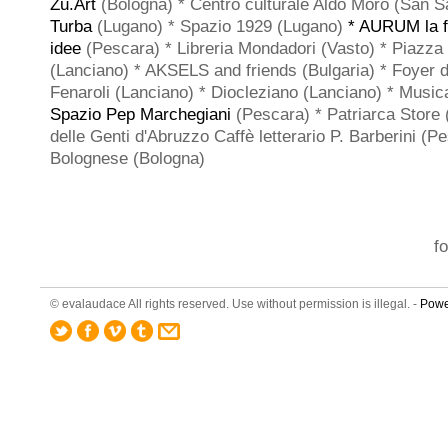
Zu.Art
(Bologna) * Centro culturale Aldo Moro (San S
Turba
(Lugano) * Spazio 1929 (Lugano)
* AURUM la f
idee
(Pescara) * Libreria Mondadori (Vasto) * Piazza 
(Lanciano) * AKSELS and friends (Bulgaria) * Foyer d
Fenaroli (Lanciano) * Diocleziano (Lanciano) * Musica
Spazio Pep Marchegiani
(Pescara) * Patriarca Store
delle Genti d'Abruzzo Caffè letterario P. Barberini (P
Bolognese (Bologna)
f
© evalaudace All rights reserved. Use without permission is illegal. -
Powe