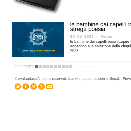
le bambine dai capelli 
strega poesia
10.05.2023 - Poems
le bambine dai capelli rossi (Capire 
accedono alla selezione della cinqu
2023
other pages
-
-
-
-
-
-
-
-
-
1
2
3
4
5
6
7
8
9
10
© evalaudace All rights reserved. Use without permission is illegal. -
Powe