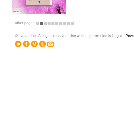
other pages
-
-
-
-
-
-
-
-
-
1
2
3
4
5
6
7
8
9
10
© evalaudace All rights reserved. Use without permission is illegal. -
Powe