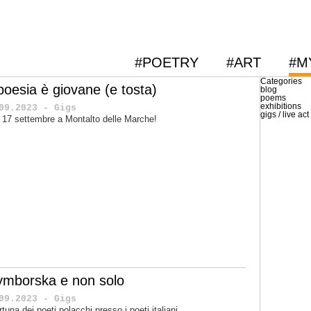
#POETRY
#ART
#M
Categories
 poesia è giovane (e tosta)
blog
poems
exhibitions
09.2023 - Gigs
gigs / live act
 17 settembre a Montalto delle Marche!
ymborska e non solo
09.2023 - Gigs
ortuna dei poeti polacchi presso i poeti italiani