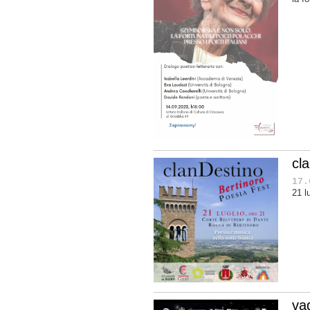
cl
17.
21 l
vag