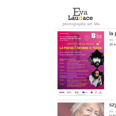
la
05.
16 e
sz
05.
la f