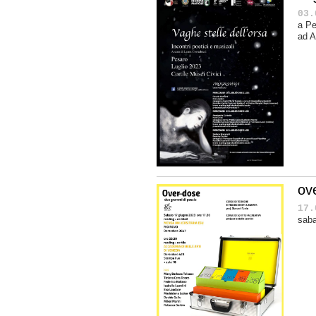
03.
a Pe
ad A
ov
17.
saba