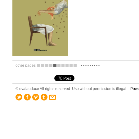
other pages
-
-
-
-
-
-
-
-
-
8
9
10
11
12
13
14
15
16
17
© evalaudace All rights reserved. Use without permission is illegal. -
Powe