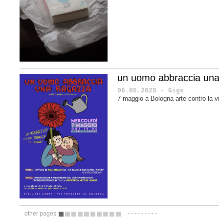
un uomo abbraccia una
06.05.2025 - Gigs
7 maggio a Bologna arte contro la v
other pages
-
-
-
-
-
-
-
-
-
1
2
3
4
5
6
7
8
9
10