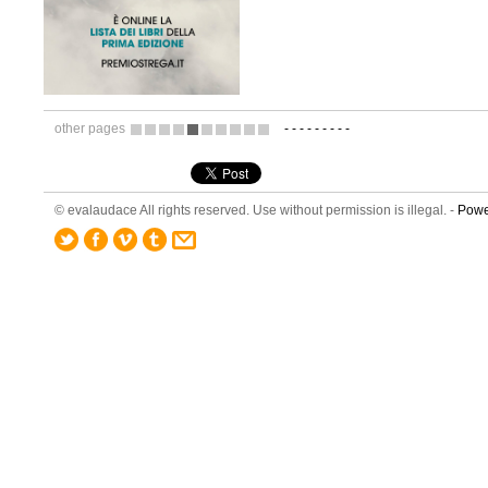
other pages
-
-
-
-
-
-
-
-
-
2
3
4
5
6
7
8
9
10
11
© evalaudace All rights reserved. Use without permission is illegal. -
Powe