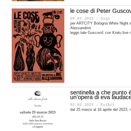
le cose di Peter Guscov
05.02.2023 - Gigs
per ARTCITY Bologna White Night e
Alessandrini
leggo tale Guscovič con Kratu live n
sentinella a che punto 
un'opera di eva laudac
02.02.2023 - Exibit
dal 25 marzo al 16 aprile del 2023, 