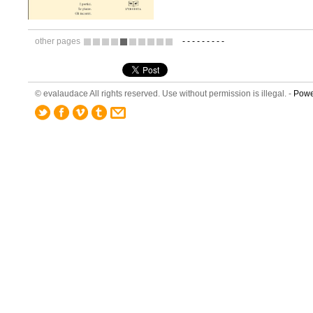
other pages
-
-
-
-
-
-
-
-
-
3
4
5
6
7
8
9
10
11
12
© evalaudace All rights reserved. Use without permission is illegal. -
Powe