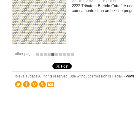
22.09.2022 - Exibit
2222 Tributo a Bartolo Cattafi è un
coronamento di un ambizioso proget
other pages
-
-
-
-
-
-
-
-
-
4
5
6
7
8
9
10
11
12
13
© evalaudace All rights reserved. Use without permission is illegal. -
Powe