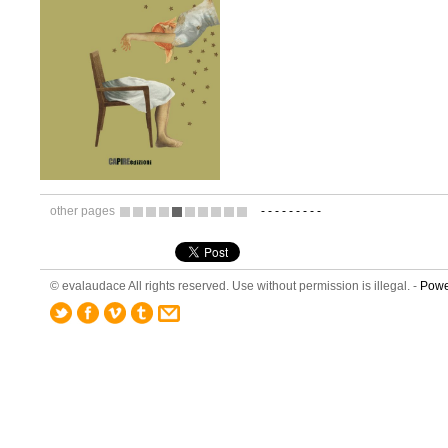
other pages
-
-
-
-
-
-
-
-
-
8
9
10
11
12
13
14
15
16
17
© evalaudace All rights reserved. Use without permission is illegal. -
Powe