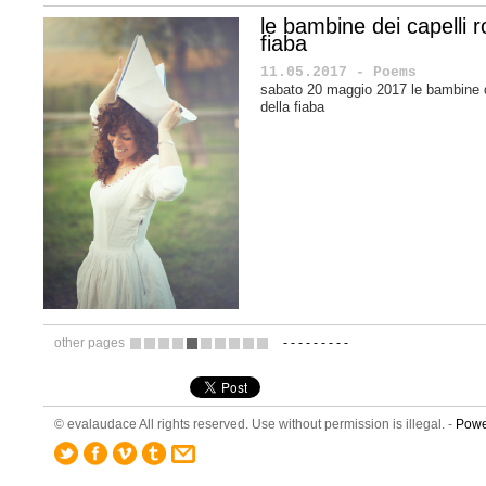
le bambine dei capelli r
fiaba
11.05.2017 - Poems
sabato 20 maggio 2017 le bambine de
della fiaba
other pages
-
-
-
-
-
-
-
-
-
10
11
12
13
14
15
16
17
18
19
© evalaudace All rights reserved. Use without permission is illegal. -
Powe