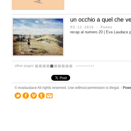
un occhio a quel che v
03.12.2016 - Poems
recap al numero 20 | Eva Laudace 
other pages
-
-
-
-
-
-
-
-
-
11
12
13
14
15
16
17
18
19
20
© evalaudace All rights reserved. Use without permission is illegal. -
Powe