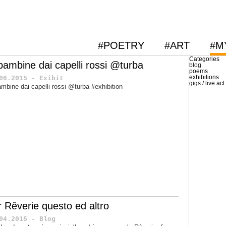
#POETRY
#ART
#M
Categories
 bambine dai capelli rossi @turba
blog
poems
exhibitions
06.2015 - Exibit
gigs / live act
ambine dai capelli rossi @turba #exhibition
r Rêverie questo ed altro
04.2015 - Blog