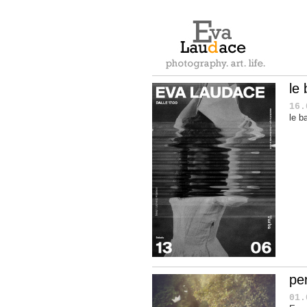
le
16.
le b
pe
01.