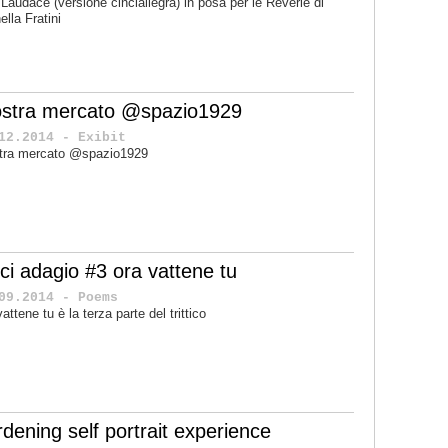
Laudace (versione cinciallegra) in posa per le Rêverie di
ella Fratini
stra mercato @spazio1929
12.2014 - Exibit
tra mercato @spazio1929
eci adagio #3 ora vattene tu
09.2014 - Poems
vattene tu è la terza parte del trittico
rdening self portrait experience