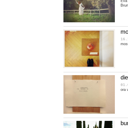
Eva 
Brun
mo
16.
mos
di
01.
ora 
bu