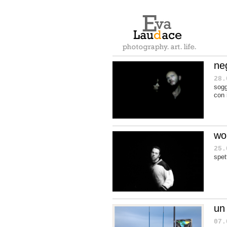
neg
28.
sogg
con 
wor
25.
spet
un
07.