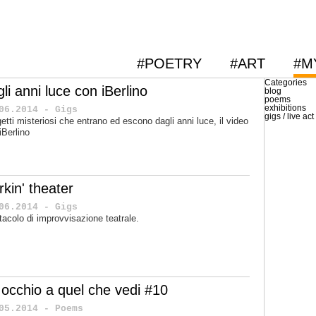
#POETRY
#ART
#M
Categories
li anni luce con iBerlino
blog
poems
exhibitions
06.2014 - Gigs
gigs / live act
etti misteriosi che entrano ed escono dagli anni luce, il video
iBerlino
kin' theater
06.2014 - Gigs
tacolo di improvvisazione teatrale.
 occhio a quel che vedi #10
05.2014 - Poems