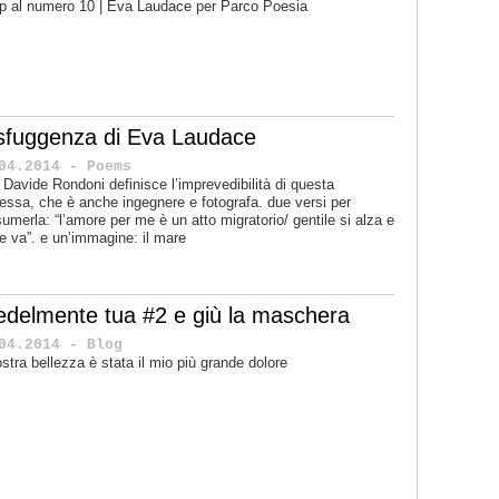
p al numero 10 | Eva Laudace per Parco Poesia
 sfuggenza di Eva Laudace
04.2014 - Poems
 Davide Rondoni definisce l’imprevedibilità di questa
essa, che è anche ingegnere e fotografa. due versi per
sumerla: “l’amore per me è un atto migratorio/ gentile si alza e
e va”. e un’immagine: il mare
fedelmente tua #2 e giù la maschera
04.2014 - Blog
ostra bellezza è stata il mio più grande dolore