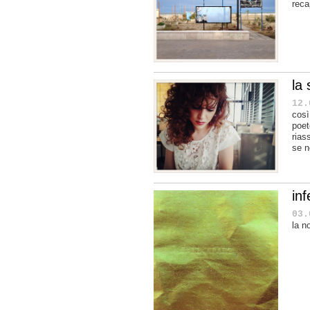
reca
la
12.
così
poet
rias
se n
in
03.
la n