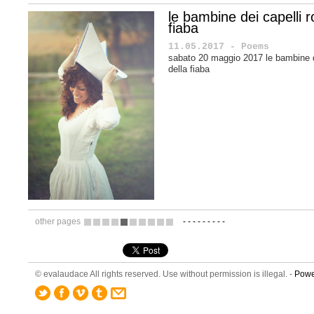
le bambine dei capelli r
fiaba
11.05.2017 - Poems
sabato 20 maggio 2017 le bambine de
della fiaba
other pages
-
-
-
-
-
-
-
-
-
10
11
12
13
14
15
16
17
18
19
© evalaudace All rights reserved. Use without permission is illegal. -
Powe