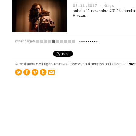
08.11.2017 - Gigs
sabato 11 novembre 2017 le bambine
Pescara
other pages
-
-
-
-
-
-
-
-
-
9
10
11
12
13
14
15
16
17
18
© evalaudace All rights reserved. Use without permission is illegal. -
Powe