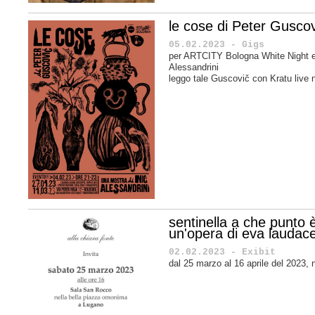
le cose di Peter Guscov
05.02.2023 - Gigs
per ARTCITY Bologna White Night e
Alessandrini
leggo tale Guscovič con Kratu live n
sentinella a che punto 
un'opera di eva laudac
02.02.2023 - Exibit
dal 25 marzo al 16 aprile del 2023, 