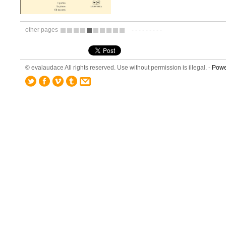
other pages
-
-
-
-
-
-
-
-
-
3
4
5
6
7
8
9
10
11
12
© evalaudace All rights reserved. Use without permission is illegal. -
Powe