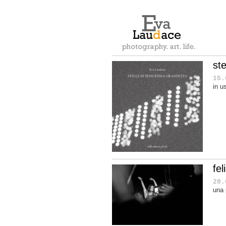
ste
15.
in u
fel
20.
una 