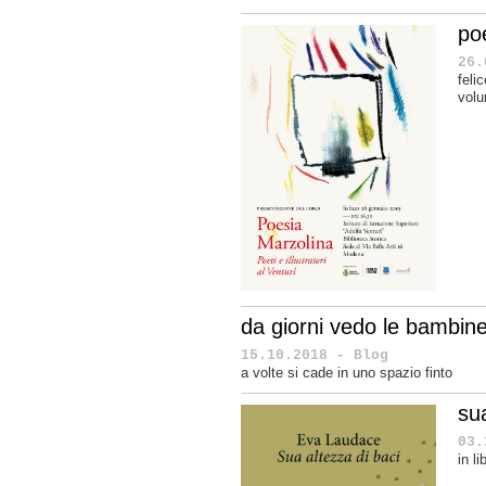
po
26.
feli
volu
da giorni vedo le bambine
15.10.2018 - Blog
a volte si cade in uno spazio finto
sua
03.
in l