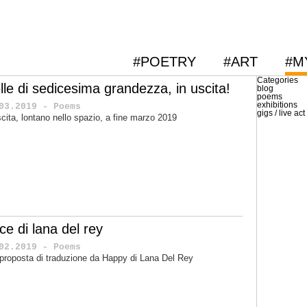
#POETRY
#ART
#M
Categories
lle di sedicesima grandezza, in uscita!
blog
poems
exhibitions
03.2019 - Poems
gigs / live act
scita, lontano nello spazio, a fine marzo 2019
ice di lana del rey
02.2019 - Poems
proposta di traduzione da Happy di Lana Del Rey