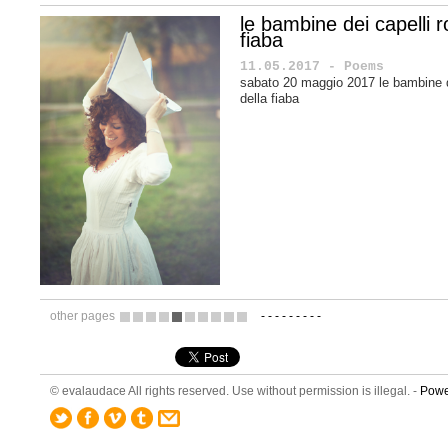
le bambine dei capelli r
fiaba
11.05.2017 - Poems
sabato 20 maggio 2017 le bambine de
della fiaba
other pages
-
-
-
-
-
-
-
-
-
10
11
12
13
14
15
16
17
18
19
© evalaudace All rights reserved. Use without permission is illegal. -
Powe