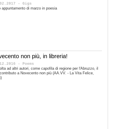
02.2017 - Gigs
lo appuntamento di marzo in poesia
ecento non più, in libreria!
12.2016 - Poems
olta ad altri autori, come capofila di regione per l'Abruzzo, il
contributo a Novecento non più (AA.VV. - La Vita Felice,
)