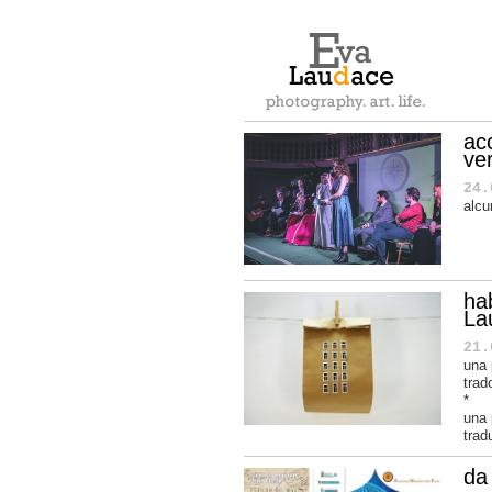
ac
ve
24.
alcu
ha
La
21.
una 
trad
*
una
trad
da