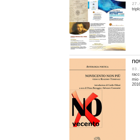
27.
trip
nov
03.
racc
mio 
2016