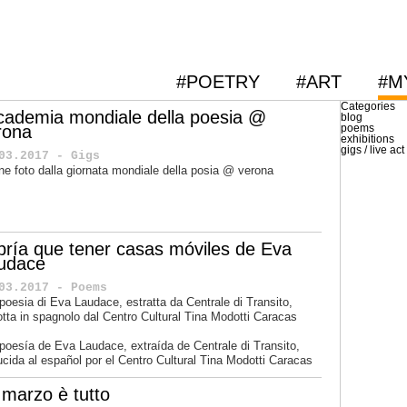
#POETRY
#ART
#M
Categories
cademia mondiale della poesia @
blog
rona
poems
exhibitions
gigs / live act
03.2017 - Gigs
ne foto dalla giornata mondiale della posia @ verona
bría que tener casas móviles de Eva
udace
03.2017 - Poems
poesia di Eva Laudace, estratta da Centrale di Transito,
otta in spagnolo dal Centro Cultural Tina Modotti Caracas
 poesía de
Eva Laudace
, extraída de
Centrale di Transito
,
ucida al español por el
Centro Cultural Tina Modotti Caracas
 marzo è tutto