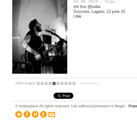
24.06.2015 - Gigs
rhò live @turba
Svizzera, Lugano, 12 june 15
|
rhò
other pages
-
-
-
-
-
-
-
-
-
13
14
15
16
17
18
19
20
21
22
© evalaudace All rights reserved. Use without permission is illegal. -
Powe