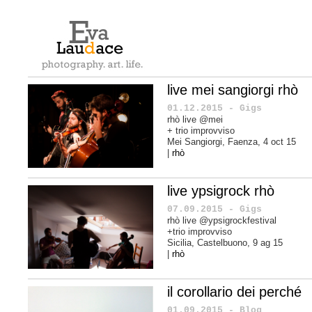
live mei sangiorgi rhò
01.12.2015 - Gigs
rhò live @mei
+ trio improvviso
Mei Sangiorgi, Faenza, 4 oct 15
|
rhò
live ypsigrock rhò
07.09.2015 - Gigs
rhò live @ypsigrockfestival
+trio improvviso
Sicilia, Castelbuono, 9 ag 15
|
rhò
il corollario dei perché
01.09.2015 - Blog