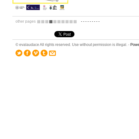
other pages
-
-
-
-
-
-
-
-
-
1
2
3
4
5
6
7
8
9
10
© evalaudace All rights reserved. Use without permission is illegal. -
Powe