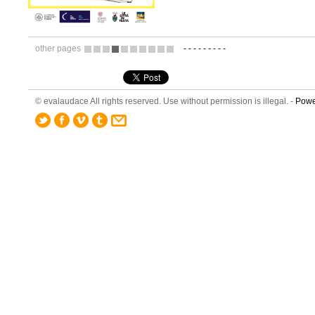
other pages
-
-
-
-
-
-
-
-
-
1
2
3
4
5
6
7
8
9
10
© evalaudace All rights reserved. Use without permission is illegal. -
Powe