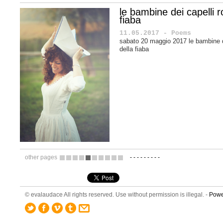
le bambine dei capelli r
fiaba
11.05.2017 - Poems
sabato 20 maggio 2017 le bambine de
della fiaba
other pages
-
-
-
-
-
-
-
-
-
10
11
12
13
14
15
16
17
18
19
© evalaudace All rights reserved. Use without permission is illegal. -
Powe