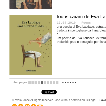
todos caíam de Eva L
17.04.2019 - Poems
una poesia di Eva Laudace, estratta
tradotta in portoghese da
Ilana Elea
*
um poema de Eva Laudace, extraí
traduzido para o português por Ilan
other pages
-
-
-
-
-
-
-
-
-
7
8
9
10
11
12
13
14
15
16
© evalaudace All rights reserved. Use without permission is illegal. -
Powe