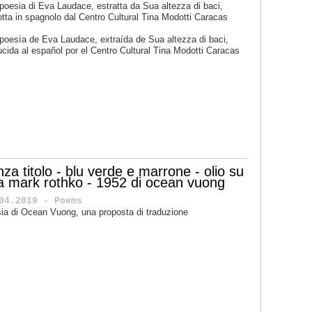
poesia di Eva Laudace, estratta da Sua altezza di baci,
otta in spagnolo dal Centro Cultural Tina Modotti Caracas
 poesía de
Eva Laudace
, extraída de
Sua altezza di baci
,
ucida al español por el
Centro Cultural Tina Modotti Caracas
za titolo - blu verde e marrone - olio su
la mark rothko - 1952 di ocean vuong
04.2019 - Poems
ia di Ocean Vuong, una proposta di traduzione