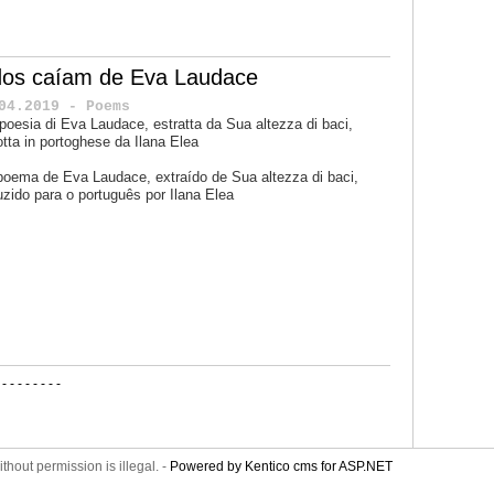
dos caíam de Eva Laudace
04.2019 - Poems
poesia di Eva Laudace, estratta da Sua altezza di baci,
otta in portoghese da
Ilana Elea
poema de Eva Laudace, extraído de
Sua altezza di baci
,
uzido para o português por Ilana Elea
-
-
-
-
-
-
-
-
-
thout permission is illegal. -
Powered by Kentico cms for ASP.NET