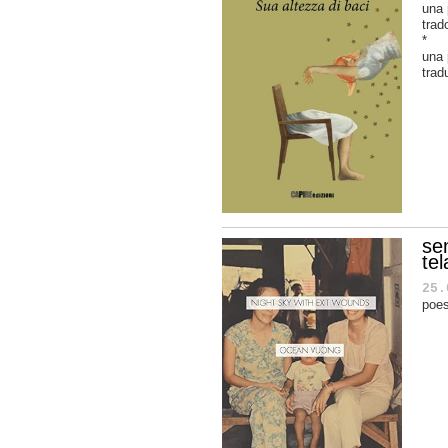
una 
trad
*
una
trad
sen
te
25.
poes