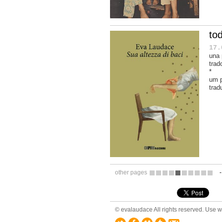
to
17.
una 
trad
*
um 
trad
other pages
7
8
9
10
11
12
13
14
15
16
© evalaudace All rights reserved. Use wi