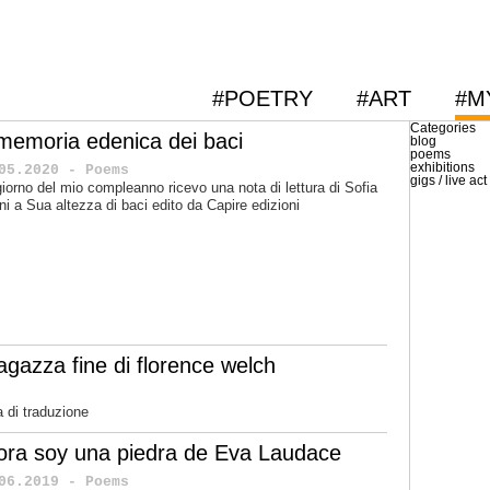
#POETRY
#ART
#M
Categories
 memoria edenica dei baci
blog
poems
exhibitions
05.2020 - Poems
gigs / live act
giorno del mio compleanno ricevo una nota di lettura di Sofia
ini a Sua altezza di baci edito da Capire edizioni
gazza fine di florence welch
 di traduzione
ora soy una piedra de Eva Laudace
06.2019 - Poems