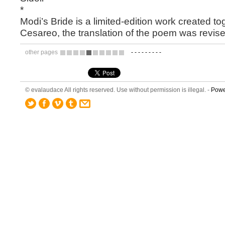
*
Modi’s Bride
is a limited-edition work created tog
Cesareo, the translation of the poem was revise
other pages
-
-
-
-
-
-
-
-
-
5
6
7
8
9
10
11
12
13
14
© evalaudace All rights reserved. Use without permission is illegal. -
Powe