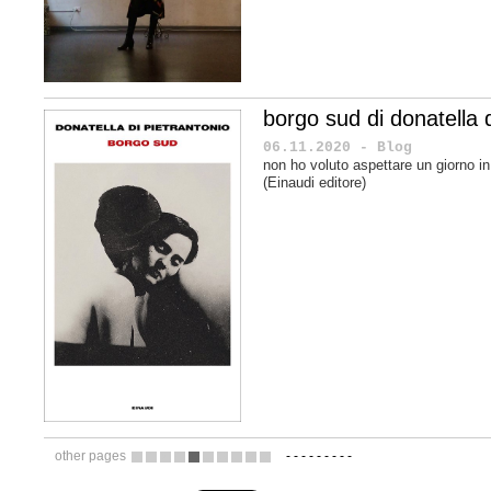
borgo sud di donatella d
06.11.2020 - Blog
non ho voluto aspettare un giorno in
(Einaudi editore)
other pages
-
-
-
-
-
-
-
-
-
6
7
8
9
10
11
12
13
14
15