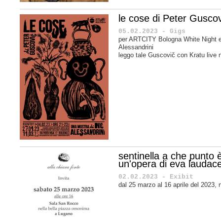
le cose di Peter Guscov
05.02.2023 - Gigs
per ARTCITY Bologna White Night e
Alessandrini
leggo tale Guscovič con Kratu live n
sentinella a che punto 
un'opera di eva laudac
02.02.2023 - Exibit
dal 25 marzo al 16 aprile del 2023, 