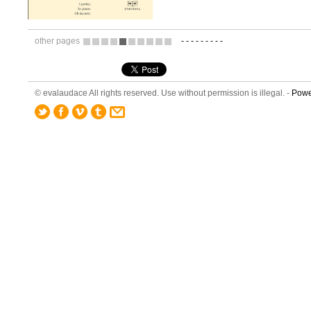
other pages
-
-
-
-
-
-
-
-
-
3
4
5
6
7
8
9
10
11
12
© evalaudace All rights reserved. Use without permission is illegal. -
Powe