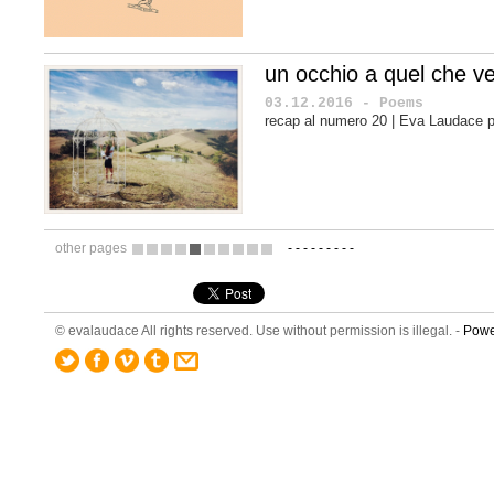
un occhio a quel che v
03.12.2016 - Poems
recap al numero 20 | Eva Laudace 
other pages
-
-
-
-
-
-
-
-
-
11
12
13
14
15
16
17
18
19
20
© evalaudace All rights reserved. Use without permission is illegal. -
Powe