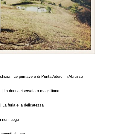
chiaia
| Le primavere di Punta Aderci in Abruzzo
o
| La donna riservata o magrittiana
| La furia e la delicatezza
di non luogo
ementi di luce