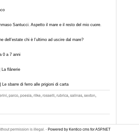
nco
maso Santucci. Aspetto il mare e il resto del mio cuore.
ine dell’estate chi è l’ultimo ad uscire dal mare?
a 0 a 7 anni
 La flânerie
e sbarre di ferro alle prigioni di carta
rini
,
parco
,
poesia
,
rilke
,
rosselli
,
rubrica
,
salinas
,
sexton
,
thout permission is illegal. -
Powered by Kentico cms for ASP.NET