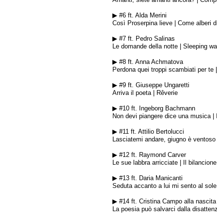
▶ #6 ft. Alda Merini
Così Proserpina lieve
| Come alberi d
▶ #7 ft. Pedro Salinas
Le domande della notte | Sleeping war
▶ #8 ft. Anna Achmatova
Perdona quei troppi scambiati per te
|
▶ #9 ft. Giuseppe Ungaretti
Arriva il poeta | R
êverie
▶ #10 ft. Ingeborg Bachmann
Non devi piangere dice una musica
| 
▶ #11 ft. Attilio Bertolucci
Lasciatemi andare, giugno è ventoso
▶ #12 ft. Raymond Carver
Le sue labbra arricciate
| Il bilancione
▶ #13 ft. Daria Manicanti
Seduta accanto a lui mi sento al sole
▶ #14 ft. Cristina Campo alla nascita 
La poesia può salvarci dalla disatten