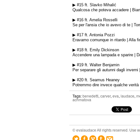
▶ #15 ft. Slavko Mihalić
Qualcosa che poteva accadere
| Bia
▶ #16 ft. Amelia Rosselli
Se per l'ansia che io avevo di te
| Tom
▶ #17 ft. Antonia Pozzi
Eravamo comunque in ritardo
| Alla f
▶ #18
ft. Emily Dickinson
Accendere una lampada e sparire
|
D
▶ #19 ft. Walter Benjamin
Per separare gli autunni dagli inverni
|
▶
#20
ft. Seamus Heaney
Potremmo dire invece qualche verità | L
Tags:
benedetti
,
carver
,
eva
,
laudace
,
me
achmatova
© evalaudace All rights reserved. Use wi