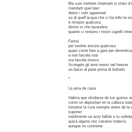
Ma vuoi mettere chiamarti in stato d’
mandarti quei baci
dietro i vetri appannati
se di quell’acqua che ci ha tolto la 
è rimasto qualcosa
dimmi in che lavandino
quanto ci restano i nostri capelli intre
Ferirsi
per sentire ancora qualcosa
quasi come fare a gara per dimentica
e non farcela mai
ma farcela invece.
Scongelo gli anni messi nel freezer
un bacio al pane prima di buttarlo.
*
La ama de casa
Habría que olvidarse de tus gustos en
como se depositan en la cabeza toda
tomarse la cura siempre antes de la 
suponer
inútilmente un acto fallido e tu soled
quizá alguna vez casarse todavía
aunque no conviene.