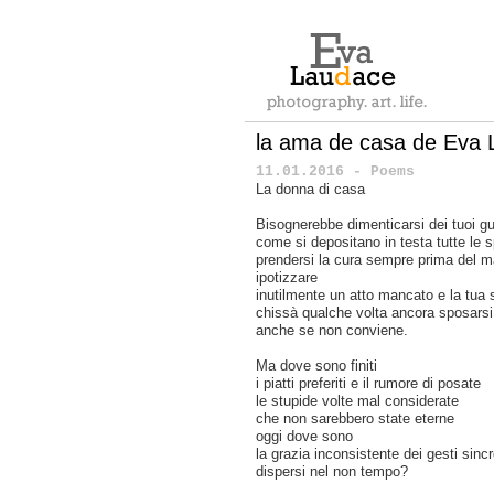
la ama de casa de Eva
11.01.2016 - Poems
La donna di casa
Bisognerebbe dimenticarsi dei tuoi gu
come si depositano in testa tutte le 
prendersi la cura sempre prima del m
ipotizzare
inutilmente un atto mancato e la tua 
chissà qualche volta ancora sposarsi
anche se non conviene.
Ma dove sono finiti
i piatti preferiti e il rumore di posate
le stupide volte mal considerate
che non sarebbero state eterne
oggi dove sono
la grazia inconsistente dei gesti sincr
dispersi nel non tempo?