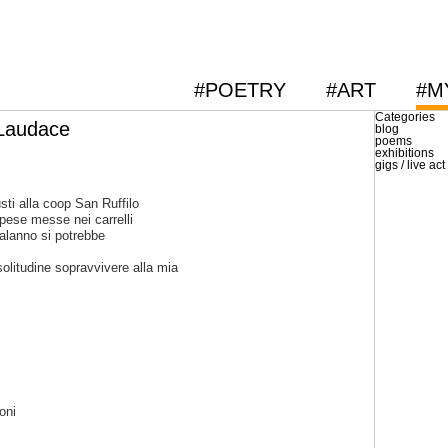
#POETRY
#ART
#M
Categories
 Laudace
blog
poems
exhibitions
gigs / live act
sti alla coop San Ruffilo
spese
messe nei carrelli
alanno si potrebbe
solitudine sopravvivere alla mia
oni