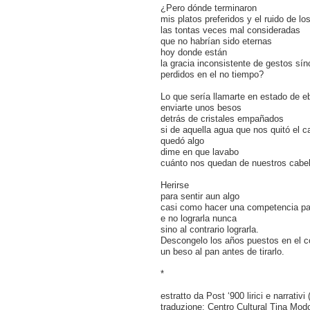
¿Pero dónde terminaron
mis platos preferidos y el ruido de lo
las tontas veces mal consideradas
que no habrían sido eternas
hoy donde están
la gracia inconsistente de gestos sí
perdidos en el no tiempo?
Lo que sería llamarte en estado de e
enviarte unos besos
detrás de cristales empañados
si de aquella agua que nos quitó el 
quedó algo
dime en que lavabo
cuánto nos quedan de nuestros cabel
Herirse
para sentir aun algo
casi como hacer una competencia pa
e no lograrla nunca
sino al contrario lograrla.
Descongelo los años puestos en el c
un beso al pan antes de tirarlo.
*
estratto da Post ‘900 lirici e narrativ
traduzione: Centro Cultural Tina Mod