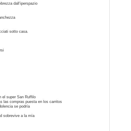
ebrezza dall’iperspazio
stanchezza
cciati sotto casa.
rsi
 el super San Ruffilo
s las compras puesta en los carritos
dolencia se podría
ad sobrevive a la mía