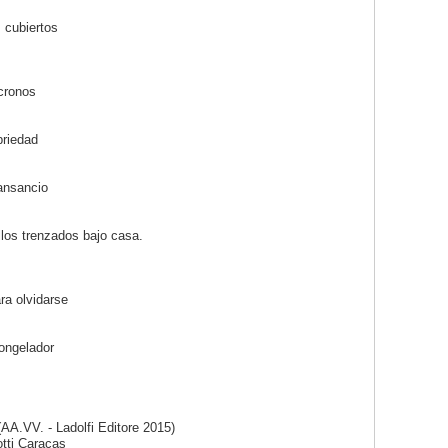
s cubiertos
ncronos
briedad
cansancio
los trenzados bajo casa.
ra olvidarse
ongelador
i (AA.VV. - Ladolfi Editore 2015)
otti Caracas