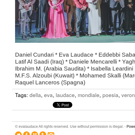
Daniel Cundari * Eva Laudace * Eddebbi Saba
Latif Al Saadi (Iraq) * Daniele Mencarelli * 
Ibrahim M. (Arabia Saudita) * Isabella Leardin
M.F.S. Alzoubi (Kuwait) * Mohamed Skalli (Maro
Raquel Lanceros (Spagna)
Tags:
della
,
eva
,
laudace
,
mondiale
,
poesia
,
vero
© evalaudace All rights reserved. Use without permission is illegal. -
Powe