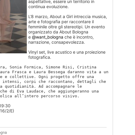
aspettative, essere un territorio in
continua evoluzione.
L’8 marzo, About a Girl intreccia musica,
arte e fotografia per raccontare il
femminile oltre gli stereotipi. Un evento
organizzato da About Bologna
e
@want_bologna
che è incontro,
narrazione, consapevolezza.
Vinyl set, live acustico e una proiezione
fotografica.
ra, Sonia Formica, Simone Risi, Cristina
Laura Frasca
e
Laura Bessega
daranno vita a un
e e collettive. Ogni progetto offre una
 intensi, corpi che raccontano, dettagli che
a quotidianità. Ad accompagnare le
iche di
Eva Laudace
, che aggiungeranno una
olica all’intero percorso visivo.
 19:30
 16/2/E)
ogna