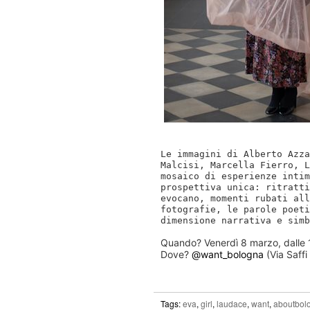
Le immagini di
Alberto Azza
Malcisi, Marcella Fierro, 
mosaico di esperienze intim
prospettiva unica: ritratti
evocano, momenti rubati all
fotografie, le parole poet
dimensione narrativa e simb
Quando? Venerdì 8 marzo, dalle
Dove?
@want_bologna
(Via Saffi
Tags:
eva
,
girl
,
laudace
,
want
,
aboutbol