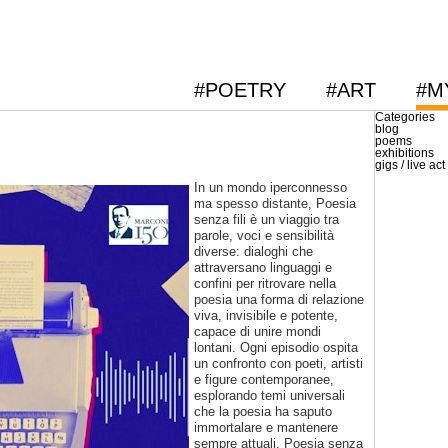
#POETRY
#ART
#M
Categories
blog
poems
exhibitions
gigs / live act
In un mondo iperconnesso
ma spesso distante, Poesia
senza fili è un viaggio tra
parole, voci e sensibilità
diverse: dialoghi che
attraversano linguaggi e
confini per ritrovare nella
poesia una forma di relazione
viva, invisibile e potente,
capace di unire mondi
lontani. Ogni episodio ospita
un confronto con poeti, artisti
e figure contemporanee,
esplorando temi universali
che la poesia ha saputo
immortalare e mantenere
sempre attuali. Poesia senza