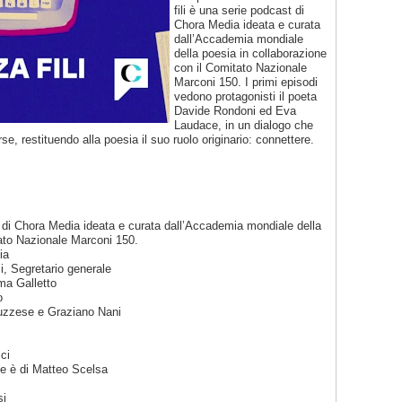
fili è una serie podcast di
Chora Media ideata e curata
dall’Accademia mondiale
della poesia in collaborazione
con il Comitato Nazionale
Marconi 150. I primi episodi
vedono protagonisti il poeta
Davide Rondoni ed Eva
Laudace, in un dialogo che
rse, restituendo alla poesia il suo ruolo originario: connettere.
t di Chora Media ideata e curata dall’Accademia mondiale della
tato Nazionale Marconi 150.
ia
si, Segretario generale
ma Galletto
o
ruzzese e Graziano Nani
ci
ne è di Matteo Scelsa
si